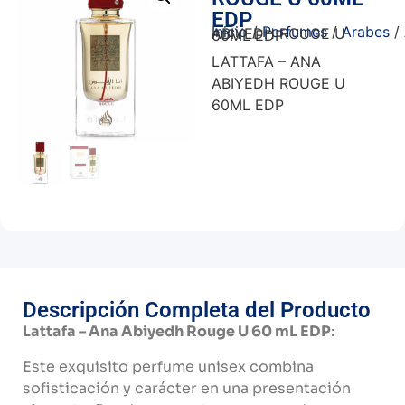
EDP
Inicio
/
Perfumes
/
Arabes
/ ANA ABIYEDH ROUGE U 60ML EDP
LATTAFA – ANA
ABIYEDH ROUGE U
60ML EDP
Descripción Completa del Producto
Lattafa – Ana Abiyedh Rouge U 60 mL EDP
:
Este exquisito perfume unisex combina
sofisticación y carácter en una presentación