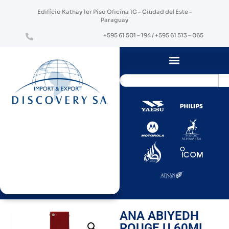
Edifício Kathay 1er Piso Oficina 1C – Ciudad del Este –
Paraguay
+595 61 501 – 194 / +595 61 513 – 065
ANA ABIYEDH
ROUGE U 60ML