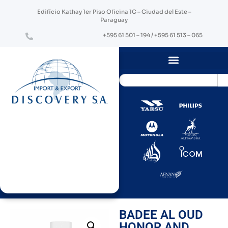
Edifício Kathay 1er Piso Oficina 1C – Ciudad del Este –
Paraguay
+595 61 501 – 194 / +595 61 513 – 065
BADEE AL OUD
HONOR AND