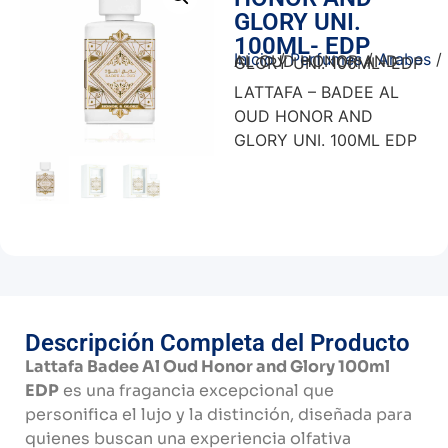
GLORY UNI.
100ML- EDP
Inicio
/
Perfumes
/
Arabes
/ BADEE AL OUD HONOR AND GLORY UNI. 100ML- EDP
LATTAFA – BADEE AL
OUD HONOR AND
GLORY UNI. 100ML EDP
Descripción Completa del Producto
Lattafa Badee Al Oud Honor and Glory 100ml
EDP
es una fragancia excepcional que
personifica el lujo y la distinción, diseñada para
quienes buscan una experiencia olfativa