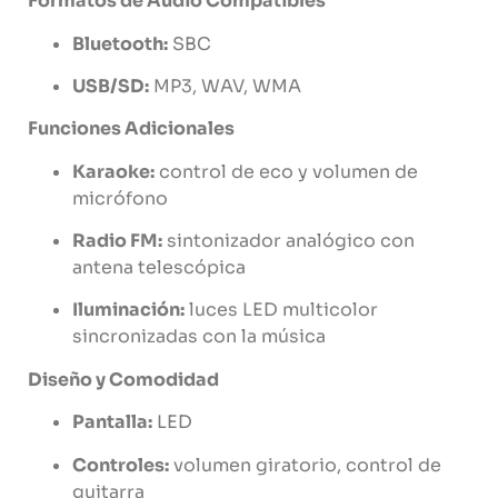
Formatos
de
Audio
Compatibles
Bluetooth:
SBC
USB/
SD:
MP3,
WAV,
WMA
Funciones
Adicionales
Karaoke:
control
de
eco
y
volumen
de
micrófono
Radio
FM:
sintonizador
analógico
con
antena
telescópica
Iluminación:
luces
LED
multicolor
sincronizadas
con
la
música
Diseño
y
Comodidad
Pantalla:
LED
Controles:
volumen
giratorio,
control
de
guitarra