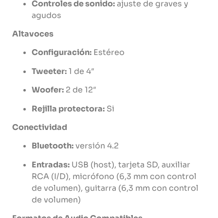
Controles
de
sonido:
ajuste
de
graves
y
agudos
Altavoces
Configuración:
Estéreo
Tweeter:
1
de
4″
Woofer:
2
de
12″
Rejilla
protectora:
S
i
Conectividad
Bluetooth:
versión
4.2
Entradas:
USB (
host),
tarjeta
SD,
auxiliar
RCA (
I/
D),
micrófono (
6,3
mm
con
control
de
volumen),
guitarra (
6,3
mm
con
control
de
volumen)