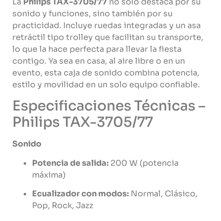
La
Philips
TAX-
3705/
77
no
solo
destaca
por
su
sonido
y
funciones,
sino
también
por
su
practicidad.
Incluye
ruedas
integradas
y
un
asa
retráctil
tipo
trolley
que
facilitan
su
transporte,
lo
que
la
hace
perfecta
para
llevar
la
fiesta
contigo.
Ya
sea
en
casa,
al
aire
libre
o
en
un
evento,
esta
caja
de
sonido
combina
potencia,
estilo
y
movilidad
en
un
solo
equipo
confiable.
Especificaciones
Técnicas –
Philips
TAX-
3705/
77
Sonido
Potencia
de
salida:
200
W (
potencia
máxima)
Ecualizador
con
modos:
Normal,
Clásico,
Pop,
Rock,
Jazz