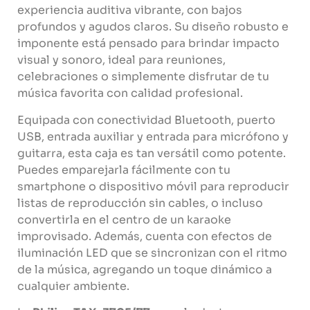
experiencia
auditiva
vibrante,
con
bajos
profundos
y
agudos
claros.
Su
diseño
robusto
e
imponente
está
pensado
para
brindar
impacto
visual
y
sonoro,
ideal
para
reuniones,
celebraciones
o
simplemente
disfrutar
de
tu
música
favorita
con
calidad
profesional.
Equipada
con
conectividad
Bluetooth,
puerto
USB,
entrada
auxiliar
y
entrada
para
micrófono
y
guitarra,
esta
caja
es
tan
versátil
como
potente.
Puedes
emparejarla
fácilmente
con
tu
smartphone
o
dispositivo
móvil
para
reproducir
listas
de
reproducción
sin
cables,
o
incluso
convertirla
en
el
centro
de
un
karaoke
improvisado.
Además,
cuenta
con
efectos
de
iluminación
LED
que
se
sincronizan
con
el
ritmo
de
la
música,
agregando
un
toque
dinámico
a
cualquier
ambiente.