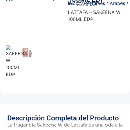
Inicio
/
Perfumes
/
Arabes
/ SAKEENA W 100ML EDP
LATTAFA – SAKEENA W
100ML EDP
Descripción Completa del Producto
La fragancia Sakeena W de Lattafa es una oda a la