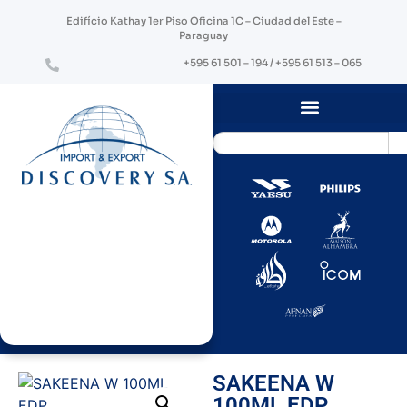
Edifício Kathay 1er Piso Oficina 1C – Ciudad del Este –
Paraguay
+595 61 501 – 194 / +595 61 513 – 065
SAKEENA W
100ML EDP