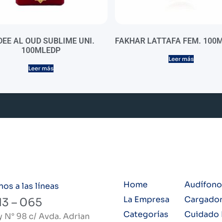
EE AL OUD SUBLIME UNI.
FAKHAR LATTAFA FEM. 100M
100MLEDP
Leer más
Leer más
Home
Audífono
s a las líneas
La Empresa
Cargadore
13 – 065
Categorías
Cuidado 
y N° 98 c/ Avda. Adrian