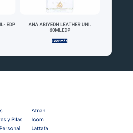
L- EDP
ANA ABIYEDH LEATHER UNI.
60MLEDP
Leer más
s
Afnan
s y Pilas
Icom
Personal
Lattafa