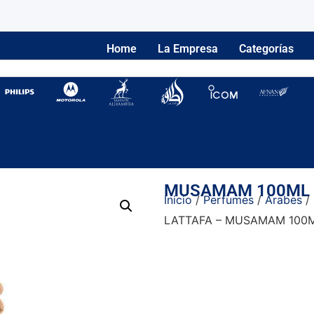
Home
La Empresa
Categorías
MUSAMAM 100ML E
Inicio
/
Perfumes
/
Arabes
/
LATTAFA – MUSAMAM 100M