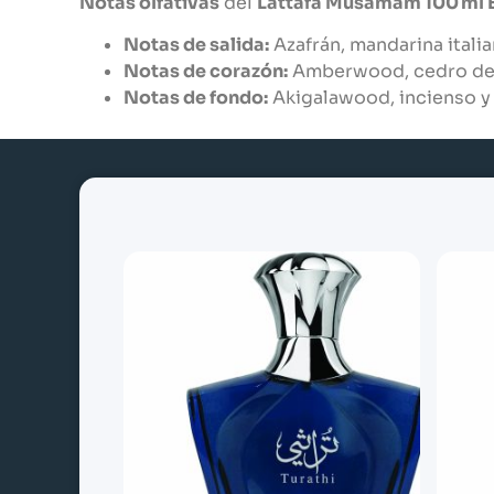
Notas olfativas
del
Lattafa Musamam 100 ml 
Notas de salida:
Azafrán, mandarina italia
Notas de corazón:
Amberwood, cedro de V
Notas de fondo:
Akigalawood, incienso y