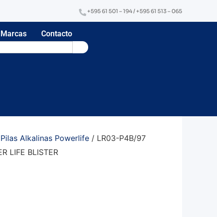
+595 61 501 – 194 / +595 61 513 – 065
Marcas
Contacto
/
Pilas Alkalinas Powerlife
/ LR03-P4B/97
R LIFE BLISTER