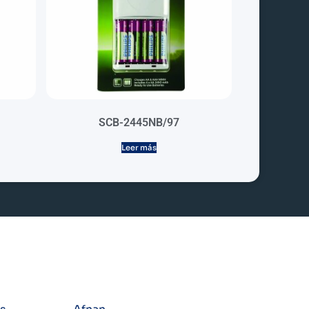
SCB-2445NB/97
Leer más