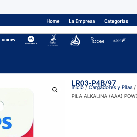
Home
La Empresa
Categorías
LR03-P4B/97
Inicio
/
Cargadores y Pilas
PILA ALKALINA (AAA) POWE