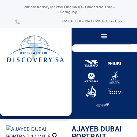
Edifício Kathay 1er Piso Oficina 1C – Ciudad del Este –
Paraguay
+595 61 501 – 194 / +595 61 513 – 065
AJAYEB DUBAI
PORTRAIT